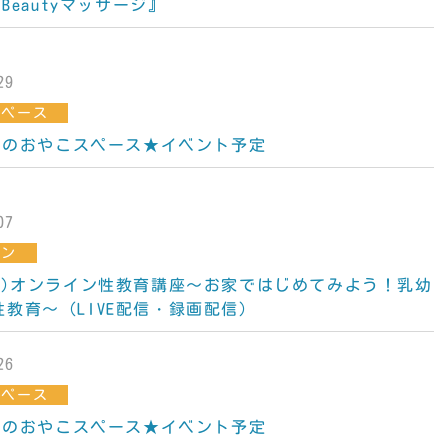
『Beautyマッサージ』
29
スペース
7月のおやこスペース★イベント予定
07
イン
(日)オンライン性教育講座～お家ではじめてみよう！乳幼
教育～（LIVE配信・録画配信）
26
スペース
6月のおやこスペース★イベント予定