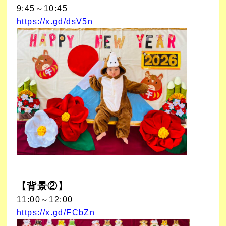
9:45～10:45
https://x.gd/dsV5n
【背景②】
11:00～12:00
https://x.gd/FCbZn