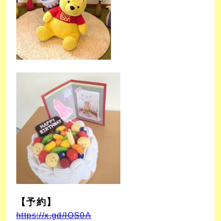
【予約】
https://x.gd/IOS0A