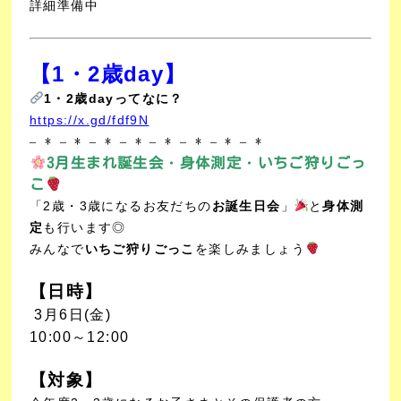
詳細準備中
【1・2歳day
】
1・2歳dayってなに？
https://x.gd/fdf9N
– * – * – * – * – * – * – * – *
3月生まれ誕生会・身体測定・いちご狩りごっ
こ
「2歳・3歳になるお友だちの
お誕生日会
」
と
身体測
定
も行います◎
みんなで
いちご狩りごっこ
を楽しみましょう
【日時】
3月6
日(金)
10:00～12:00
【対象】