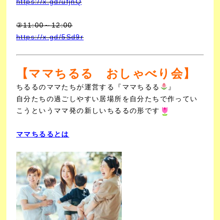
https://x.gd/ufjnQ
②11:00～12:00
https://x.gd/5Sd9r
【ママちるる おしゃべり会】
ちるるのママたちが運営する『ママちるる
』
自分たちの過ごしやすい居場所を自分たちで作ってい
こうというママ発の新しいちるるの形です
ママちるるとは