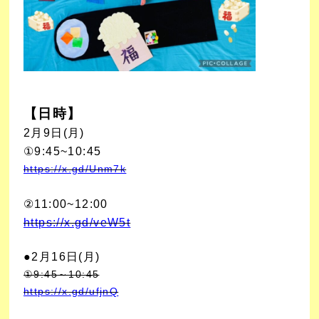
【日時】
2月9日(月)
①9:45~10:45
https://x.gd/Unm7k
②
11:00~12:00
https://x.gd/veW5t
●2月16日
(月)
①9:45～10:45
https://x.gd/ufjnQ