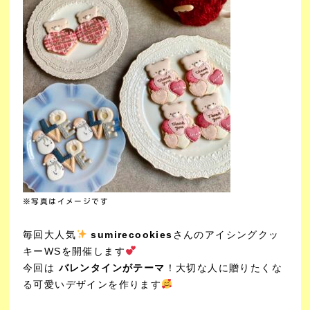
※写真はイメージです
毎回大人気
sumirecookies
さんのアイシングクッ
キーWSを開催します
今回は
バレンタインがテーマ
！大切な人に
贈りたくな
る可愛いデザインを作ります