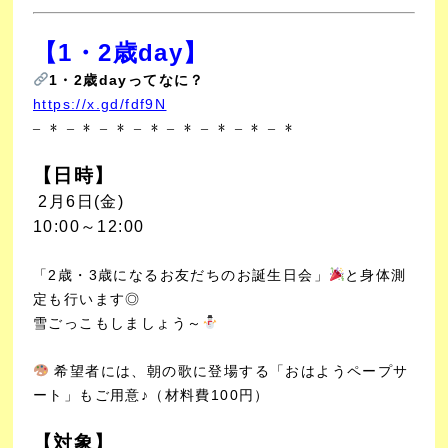
【1・2歳day
】
1・2歳dayってなに？
https://x.gd/fdf9N
– * – * – * – * – * – * – * – *
【日時】
2月6
日(金)
10:00～12:00
「2歳・3歳になるお友だちのお誕生日会」
と身体測
定も行います◎
雪ごっこもしましょう～
希望者には、朝の歌に登場する「おはようペープサ
ート」もご用意♪（材料費100円）
【対象】