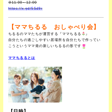
②11:00～12:00
https://x.gd/5Sd9r
【ママちるる おしゃべり会】
ちるるのママたちが運営する『ママちるる
』
自分たちの過ごしやすい居場所を自分たちで作ってい
こうというママ発の新しいちるるの形です
ママちるるとは
【日時】