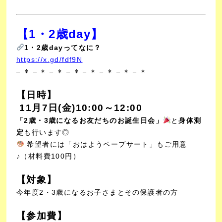
【1・2歳day
】
1・2歳dayってなに？
https://x.gd/fdf9N
– * – * – * – * – * – * – * – *
【日時】
11月7
日(金)
10:00～12:00
「2歳・3歳になるお友だちのお誕生日会」
と
身体測
定
も行います◎
希望者には「おはようペープサート」もご用意
♪（材料費100円）
【対象】
今年度2・3歳になるお子さまとその保護者の方
【参加費】