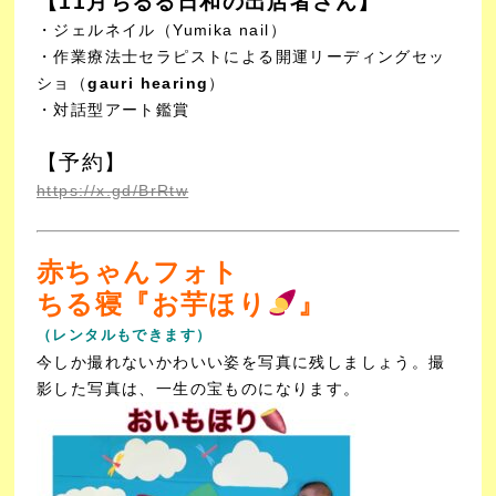
【11月ちるる日和の出店者さん】
・ジェルネイル（Yumika nail）
・作業療法士セラピストによる開運リーディングセッ
ショ（
gauri hearing
）
・対話型アート鑑賞
【予約】
https://x.gd/BrRtw
赤ちゃんフォト
ちる寝『お芋ほり
』
（レンタルもできます）
今しか撮れないかわいい姿を写真に残しましょう。撮
影した写真は、一生の宝ものになります。