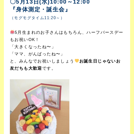
〇5月13日(水)10:00～12:00
『身体測定・誕生会』
（モグモグタイム11:20～）
5月生まれのお子さんはもちろん、ハーフバースデー
もお祝いOK！
「大きくなったね〜」
「ママ、がんばったね〜」
と、みんなでお祝いしましょう
お誕生日じゃないお
友だちも大歓迎
です。