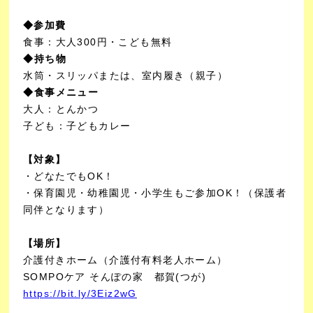
◆参加費
食事：大人300円・こども無料
◆持ち物
水筒・スリッパまたは、室内履き（親子）
◆食事メニュー
大人：
とんかつ
子ども：
子どもカレー
【対象】
・どなたでもOK！
・保育園児・幼稚園児・小学生もご参加OK！（保護者
同伴となります）
【場所】
介護付きホーム（介護付有料老人ホーム）
SOMPOケア そんぽの家 都賀(つが)
https://bit.ly/3Eiz2wG