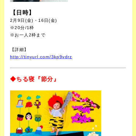
【日時】
2月9日(金)・16日(金)
※20分/1枠
※お一人2枠まで
【詳細】
http://tinyurl.com/3kp9vdrz
◆ちる寝『節分』