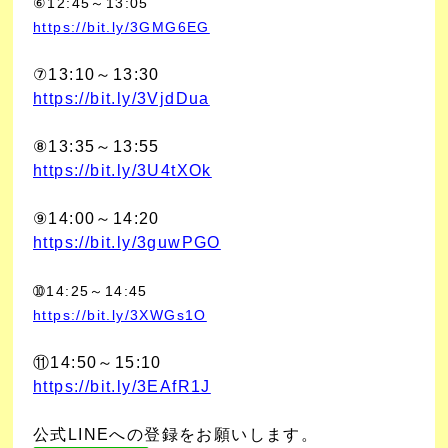
⑥12:45～13:05
https://bit.ly/3GMG6EG
⑦13:10～13:30
https://bit.ly/3VjdDua
⑧13:35～13:55
https://bit.ly/3U4tXOk
⑨14:00～14:20
https://bit.ly/3guwPGO
➉14:25～14:45
https://bit.ly/3XWGs1O
⑪14:50～15:10
https://bit.ly/3EAfR1J
公式LINEへの登録をお願いします。