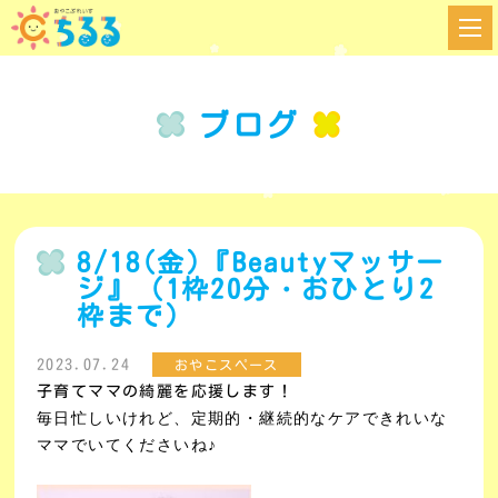
ブログ
8/18(金)『Beautyマッサー
ジ』（1枠20分・おひとり2
枠まで）
2023.07.24
おやこスペース
子育てママの綺麗を応援します！
毎日忙しいけれど、定期的・継続的なケアできれいな
ママでいてくださいね♪