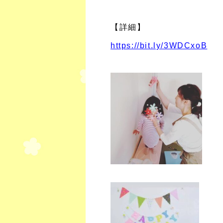
【詳細】
https://bit.ly/3WDCxoB