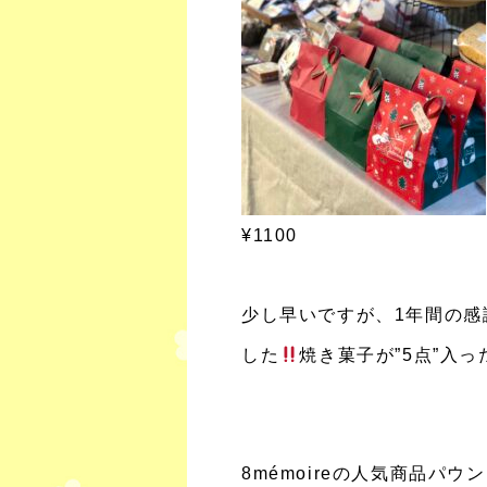
¥1100
少し早いですが、1年間の
した
焼き菓子が”5点”入
8mémoireの人気商品