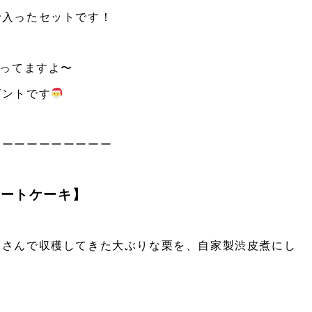
で入ったセットです！
入ってますよ〜
ゼントです
ーーーーーーーーーー
ョートケーキ】
』さんで収穫してきた大ぶりな栗を、自家製渋皮煮にし