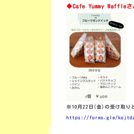
◆Cafe Yummy Waf
※10月22日(金)の受け
https://forms.gle/kojtd