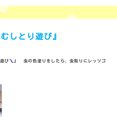
y『むしとり遊び』
遊び
』
虫の色塗りをしたら、虫取りにレッツゴ