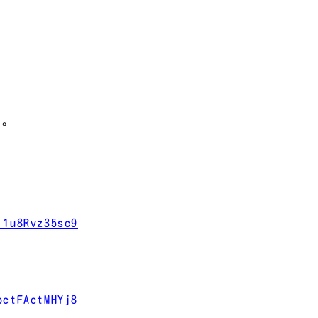
す。
i1u8Rvz35sc9
bctFActMHYj8