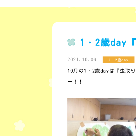
1・2歳da
2021.10.06
1・2歳day
10月の
1
・
2
歳
day
は『虫取り
ー！！