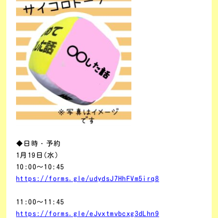
◆日時・予約
1月19日
(水
)
10:00～10:45
https://forms.gle/udydsJ7HhFVm5irq8
11:00～11:45
https://forms.gle/eJvxtmvbcxg3dLhn9