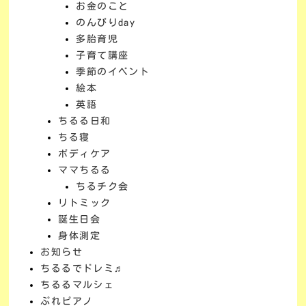
お金のこと
のんびりday
多胎育児
子育て講座
季節のイベント
絵本
英語
ちるる日和
ちる寝
ボディケア
ママちるる
ちるチク会
リトミック
誕生日会
身体測定
お知らせ
ちるるでドレミ♬
ちるるマルシェ
ぷれピアノ