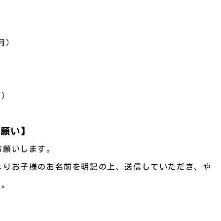
月)
別）
お願い】
お願いします。
クよりお子様のお名前を明記の上、送信していただき、や
す。