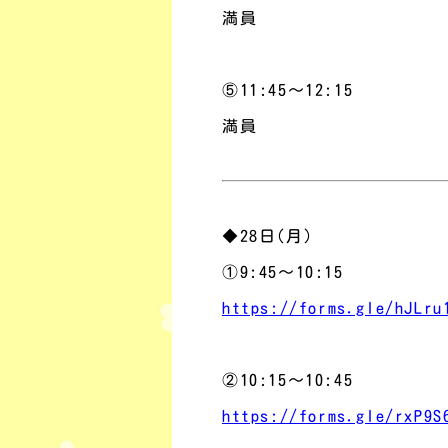
満員
⑤11:45～12:15
満員
◆28日
(月
)
①9:45～10:15
https://forms.gle/hJLru
②10:15～10:45
https://forms.gle/rxP9S