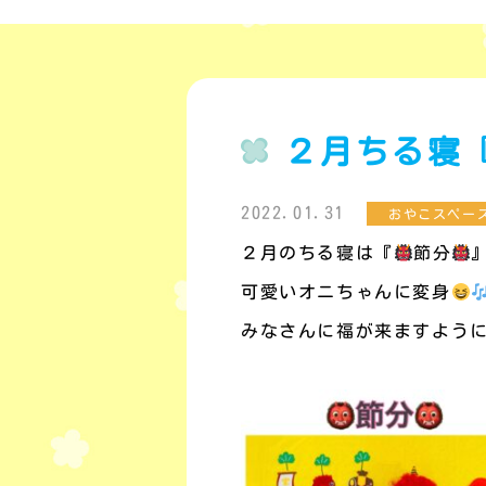
２月ちる寝
2022.01.31
おやこスペー
２月のちる寝は『
節分
可愛いオニちゃんに変身
みなさんに福が来ますよう