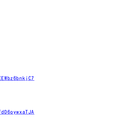
EEWbz6bnkjC7
FdD6oywxaTJA