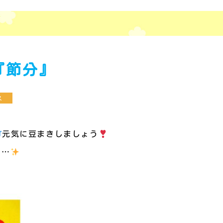
『節分』
ス
』
元気に豆まきしましょう
に…