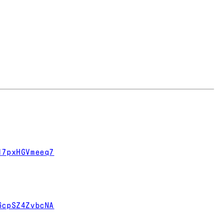
17pxHGVmeeq7
6cpSZ4ZvbcNA