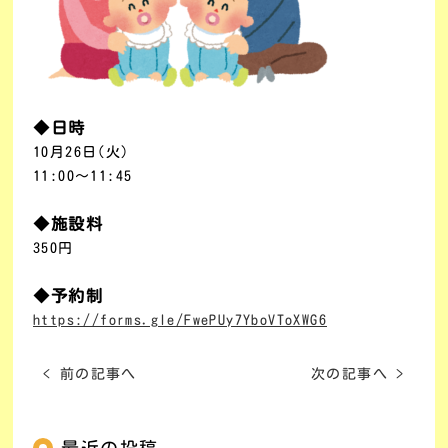
◆日時
10月26日
(
火
)
11:00
～
11:45
◆施設料
350
円
◆予約制
https://forms.gle/FwePUy7YboVToXWG6
< 前の記事へ
次の記事へ >